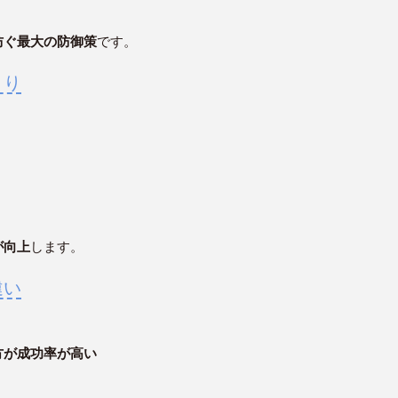
防ぐ最大の防御策
です。
くり
が向上
します。
違い
方が成功率が高い