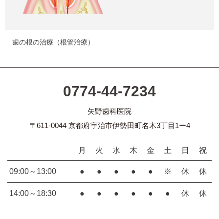
歯の根の治療（根管治療）
0774-44-7234
矢野歯科医院
〒611-0044 京都府宇治市伊勢田町名木3丁目1ー4
月
火
水
木
金
土
日
祝
09:00～13:00
●
●
●
●
●
※
休
休
14:00～18:30
●
●
●
●
●
●
休
休