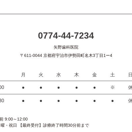
0774-44-7234
矢野歯科医院
〒611-0044 京都府宇治市伊勢田町名木3丁目1ー4
月
火
水
木
金
土
00
●
●
●
●
●
※
30
●
●
●
●
●
●
9:00～12:00
日曜・祝日 【最終受付】診療終了時間30分前まで