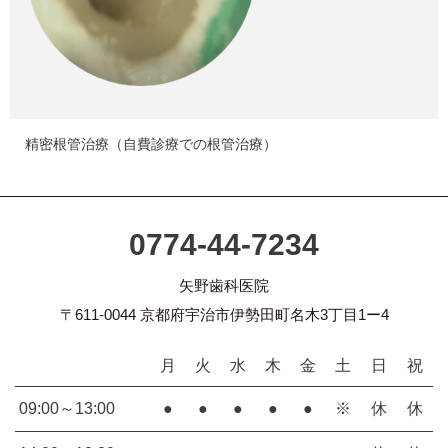
精密根管治療（自費診療での根管治療）
0774-44-7234
矢野歯科医院
〒611-0044 京都府宇治市伊勢田町名木3丁目1ー4
月
火
水
木
金
土
日
祝
09:00～13:00
●
●
●
●
●
※
休
休