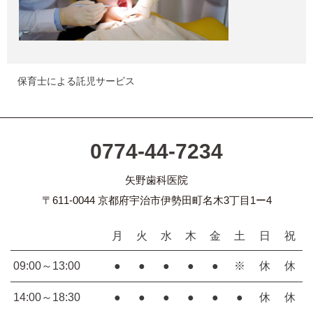
保育士による託児サービス
0774-44-7234
矢野歯科医院
〒611-0044 京都府宇治市伊勢田町名木3丁目1ー4
月
火
水
木
金
土
日
祝
09:00～13:00
●
●
●
●
●
※
休
休
14:00～18:30
●
●
●
●
●
●
休
休