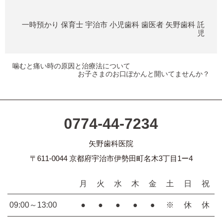
一時預かり
保育士
宇治市
小児歯科
歯医者
矢野歯科
託
児
噛むと痛い時の原因と治療法について
お子さまのお口ぽかんと開いてませんか？
0774-44-7234
矢野歯科医院
〒611-0044 京都府宇治市伊勢田町名木3丁目1ー4
月
火
水
木
金
土
日
祝
09:00～13:00
●
●
●
●
●
※
休
休