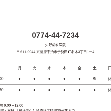
0774-44-7234
矢野歯科医院
〒611-0044 京都府宇治市伊勢田町名木3丁目1ー4
月
火
水
木
金
土
00
●
●
●
●
●
※
30
●
●
●
●
●
●
9:00～12:00
日曜・祝日 【最終受付】診療終了時間30分前まで