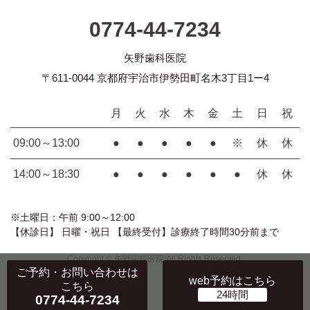
0774-44-7234
矢野歯科医院
〒611-0044 京都府宇治市伊勢田町名木3丁目1ー4
月
火
水
木
金
土
日
祝
09:00～13:00
●
●
●
●
●
※
休
休
14:00～18:30
●
●
●
●
●
●
休
休
※土曜日：午前 9:00～12:00
【休診日】 日曜・祝日 【最終受付】診療終了時間30分前まで
Copyright © 矢野歯科医院 All Rights Reserved.
ご予約・お問い合わせ
は
web予約
はこちら
こちら
0774-44-7234