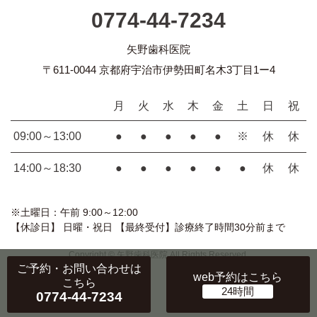
0774-44-7234
矢野歯科医院
〒611-0044 京都府宇治市伊勢田町名木3丁目1ー4
月
火
水
木
金
土
日
祝
09:00～13:00
●
●
●
●
●
※
休
休
14:00～18:30
●
●
●
●
●
●
休
休
※土曜日：午前 9:00～12:00
【休診日】 日曜・祝日 【最終受付】診療終了時間30分前まで
Copyright © 矢野歯科医院 All Rights Reserved.
ご予約・お問い合わせ
は
web予約
はこちら
こちら
0774-44-7234