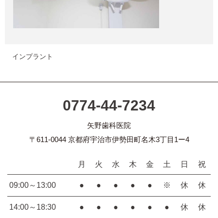
インプラント
0774-44-7234
矢野歯科医院
〒611-0044 京都府宇治市伊勢田町名木3丁目1ー4
月
火
水
木
金
土
日
祝
09:00～13:00
●
●
●
●
●
※
休
休
14:00～18:30
●
●
●
●
●
●
休
休