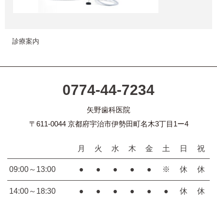
診療案内
0774-44-7234
矢野歯科医院
〒611-0044 京都府宇治市伊勢田町名木3丁目1ー4
月
火
水
木
金
土
日
祝
09:00～13:00
●
●
●
●
●
※
休
休
14:00～18:30
●
●
●
●
●
●
休
休