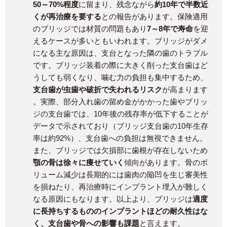
50～70%程度
に留まり、残念ながら
約10年で半数近
くが再治療を要する
との報告があります​。保険適用
のブリッジでは材質の問題もあり
7～8年で寿命
を迎
えるケースが多いともいわれます​。ブリッジがダメ
になる主な原因は、支台となった隣の歯のトラブル
です。ブリッジ装着の際に大きく削った支台歯はど
うしても弱くなり、噛む力の負担も集中するため、
支台歯が虫歯や破折で失われるリスク
が高まります​
。実際、部分入れ歯の留め金がかかった歯やブリッ
ジの支台歯では、10年後の残存率が低下することが
データで示されており（ブリッジ支台歯の10年生存
率は約92%）、支台歯への負担は無視できません。
また、ブリッジでは欠損部に歯根が存在しないため
顎の骨は徐々に痩せていく
傾向があります​。骨のボ
リューム減少は長期的には歯肉の陥凹を生じ審美性
を損ねたり、再治療時にインプラント埋入が難しく
なる原因にもなります。以上より、ブリッジは
適度
に長持ちするもののインプラントほどの耐久性はな
く、支台歯や骨への影響も課題
と言えます。