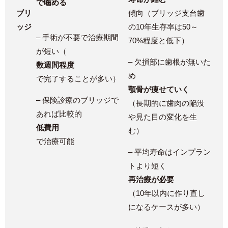
で噛める
ブリ
傾向（ブリッジ支台歯
ッジ
の10年生存率は50～
– 手術が不要で治療期間
70%程度と低下）​
が短い（
– 欠損部に歯根が無いた
数週間程度
め
で完了することが多い）​
顎骨が痩せていく
– 保険診療のブリッジで
（長期的に歯肉の陥没
あれば比較的
や見た目の変化を生
低費用
む）​
で治療可能
– 平均寿命はインプラン
トより短く
再治療が必要
（10年以内に作り直し
になるケースが多い）​