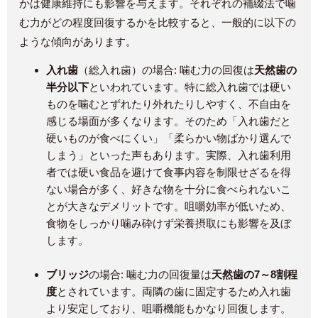
かは健康維持にも影響を与えます。それぞれの補綴法で噛
む力がどの程度回復するかを比較すると、一般的に以下の
ような傾向があります。
入れ歯
（総入れ歯）の場合: 噛む力の回復は
天然歯の
半分以下
といわれています。特に総入れ歯では硬い
ものを噛むとずれたり外れたりしやすく、不自由を
感じる場面が多くなります​。そのため「入れ歯だと
硬いものが食べにくい」「柔らかい物ばかり選んで
しまう」といった声もあります。実際、入れ歯利用
者では硬い食品を避けて食事内容を制限せざるを得
ない場合が多く、好きな物を十分に食べられないこ
とが大きなデメリットです​。咀嚼効率が低いため、
食物をしっかり噛み砕けず栄養摂取にも影響を及ぼ
します。
ブリッジ
の場合: 噛む力の回復量は
天然歯の7～8割程
度
とされています​。両隣の歯に固定するため入れ歯
より安定しており、咀嚼機能もかなり回復します。