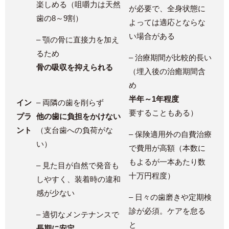
楽しめる（咀嚼力は天然
が必要で、全身状態に
歯の8～9割）​
よっては適応とならな
い場合がある
– 顎の骨に直接力を加え
るため
– 治療期間が比較的長い
骨の吸収を抑えられる
（埋入後の治癒期間含
め
半年～1年程度
イン
– 両隣の歯を削らず
要することもある）​
プラ
他の歯に負担をかけない
ント
（支台歯への負荷がな
– 保険適用外の自費治療
い）​
で費用が高額（本数に
もよるが一本あたり数
– 見た目が自然で発音も
十万円程度）
しやすく、装着時の違和
感が少ない
– 日々の歯磨きや定期検
診が必須。ケアを怠る
– 適切なメンテナンスで
と
長期に安定