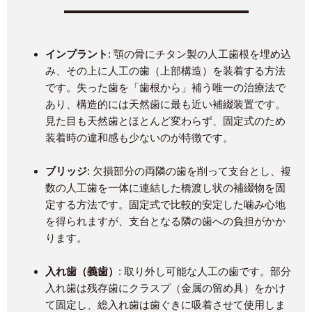
インプラント
: 顎の骨にチタン製の人工歯根を埋め込
み、その上に人工の歯（上部構造）を装着する方法
です。失った歯を「歯根から」補う唯一の治療法で
あり、構造的には天然歯に最も近い補綴装置です​。
見た目も天然歯とほとんど変わらず、固定式のため
装着時の違和感も少ないのが特徴です。
ブリッジ
: 欠損部分の両隣の歯を削って支台とし、複
数の人工歯を一体に連結した橋渡し状の補綴物を固
定する方法です。固定式で比較的安定した噛み心地
を得られますが、支台となる隣の歯への負担がかか
ります。
入れ歯（義歯）
: 取り外し可能な人工の歯です。部分
入れ歯は残存歯にクラスプ（金属の留め具）をかけ
て固定し、総入れ歯は歯ぐきに吸着させて使用しま