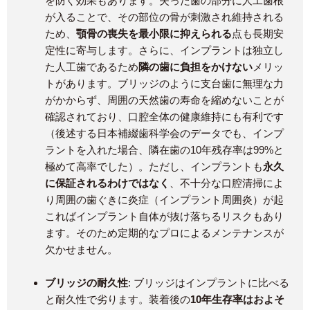
を防ぐ効果もあります。失った歯の部分に人工歯根
が入ることで、その部位の骨が刺激され維持される
ため、
顎骨の喪失を最小限に抑えられる
点も長期安
定性に寄与します​。さらに、インプラントは独立し
た人工歯であるため
隣の歯に負担をかけない
メリッ
トがあります。ブリッジのように支台歯に無理な力
がかからず、周囲の天然歯の寿命を縮めないことが
確認されており​、口腔全体の健康維持にも有利です
（後述する日本補綴歯科学会のデータでも、インプ
ラントを入れた場合、隣在歯の10年残存率は99%と
極めて高率でした）。ただし、インプラントも
永久
に保証されるわけではなく
、不十分な口腔清掃によ
り周囲の歯ぐきに炎症（インプラント周囲炎）が起
こればインプラント自体が抜け落ちるリスクもあり
ます。そのため定期的なプロによるメンテナンスが
欠かせません。
ブリッジの耐久性
: ブリッジはインプラントに比べる
と耐久性で劣ります。装着後の
10年生存率はおよそ