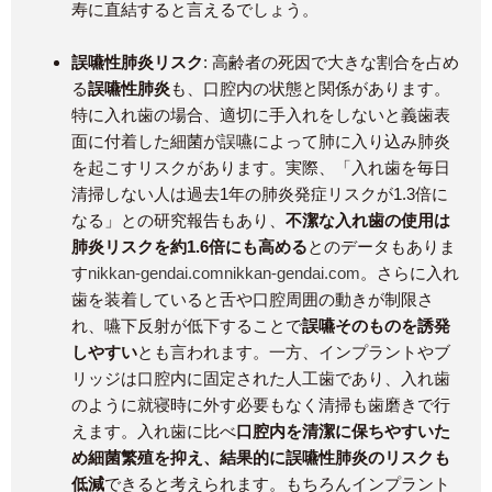
寿に直結すると言えるでしょう。
誤嚥性肺炎リスク
: 高齢者の死因で大きな割合を占め
る
誤嚥性肺炎
も、口腔内の状態と関係があります。
特に入れ歯の場合、適切に手入れをしないと義歯表
面に付着した細菌が誤嚥によって肺に入り込み肺炎
を起こすリスクがあります。実際、「入れ歯を毎日
清掃しない人は過去1年の肺炎発症リスクが1.3倍に
なる」との研究報告もあり、
不潔な入れ歯の使用は
肺炎リスクを約1.6倍にも高める
とのデータもありま
す​
nikkan-gendai.com
nikkan-gendai.com
。さらに入れ
歯を装着していると舌や口腔周囲の動きが制限さ
れ、嚥下反射が低下することで
誤嚥そのものを誘発
しやすい
とも言われます。一方、インプラントやブ
リッジは口腔内に固定された人工歯であり、入れ歯
のように就寝時に外す必要もなく清掃も歯磨きで行
えます。入れ歯に比べ
口腔内を清潔に保ちやすいた
め細菌繁殖を抑え、結果的に誤嚥性肺炎のリスクも
低減
できると考えられます。もちろんインプラント