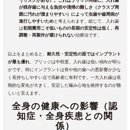
うリスクがある）。これはブリッジ同様に、入れ歯
が残存歯に与える負担や清掃の難しさ（クラスプ周
囲に汚れが溜まりやすい）によって虫歯や歯周病が
進行しやすいため
と考えられます。総じて、入れ歯
は
初期費用こそ低いものの長期の安定性は低く、再
調整・再製作が避けられない
治療法です。
以上をまとめると、
耐久性・安定性の面ではインプラント
が最も優れ
、ブリッジは中程度、入れ歯は低い傾向が明ら
かです。特にインプラントは骨や他の歯への悪影響が少な
く長持ちしやすい点で高齢者に有利です。一方入れ歯は長
期的な変化が大きく、安定した噛み心地を維持するのが難
しいと言えます。
全身の健康への影響（認
知症・全身疾患との関
係）