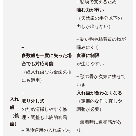
– 粘膜で支えるため
噛む力が弱い
（天然歯の半分以下の
力しか出せない）​
– 硬い物や粘着質の物が
–
噛みにくく
多数歯を一度に失った場
食事に制限
合でも対応可能
が生じやすい​
（総入れ歯なら全歯欠損
– 顎の骨が次第に痩せて
にも適用）
いき
–
入れ歯が合わなくなる
入れ
取り外し式
（定期的な作り直しや
歯
のため清掃しやすく修
調整が必要）
（義
理・調整も比較的容易
– 装着時に違和感があ
歯）
– 保険適用の入れ歯であ
り、