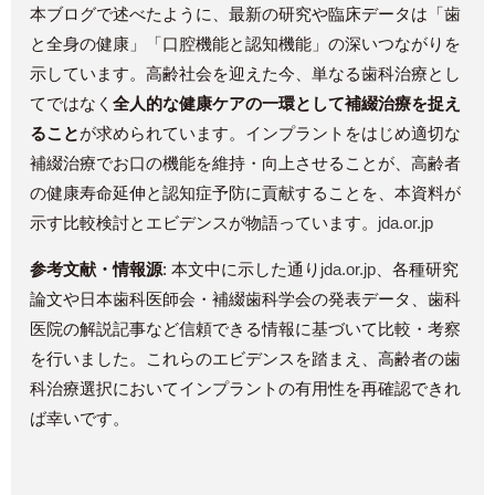
本ブログで述べたように、最新の研究や臨床データは「歯
と全身の健康」「口腔機能と認知機能」の深いつながりを
示しています。高齢社会を迎えた今、単なる歯科治療とし
てではなく
全人的な健康ケアの一環として補綴治療を捉え
ること
が求められています。インプラントをはじめ適切な
補綴治療でお口の機能を維持・向上させることが、高齢者
の健康寿命延伸と認知症予防に貢献することを、本資料が
示す比較検討とエビデンスが物語っています。​
jda.or.jp
参考文献・情報源
: 本文中に示した通り​
jda.or.jp
、各種研究
論文や日本歯科医師会・補綴歯科学会の発表データ、歯科
医院の解説記事など信頼できる情報に基づいて比較・考察
を行いました。これらのエビデンスを踏まえ、高齢者の歯
科治療選択においてインプラントの有用性を再確認できれ
ば幸いです。