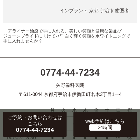
インプラント
京都
宇治市
歯医者
アライナー治療で手に入れる、美しい笑顔と健康な歯並び
ジューンブライドに向けて˖⌖*ﾟ 白く輝く笑顔をホワイトニングで
手に入れませんか？
0774-44-7234
矢野歯科医院
〒611-0044 京都府宇治市伊勢田町名木3丁目1ー4
月
火
水
木
金
土
日
祝
ご予約・お問い合わせ
は
web予約
はこちら
こちら
09:00～13:00
●
●
●
●
●
※
休
休
0774-44-7234
14:00～18:30
●
●
●
●
●
●
休
休