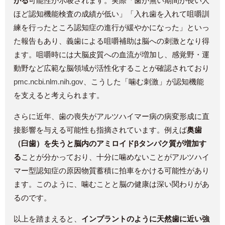
がる
可能性が示唆されます。実際「歯が無い期間が長い人
ほど認知機能検査の成績が低い」「入れ歯を入れて咀嚼訓
練を行ったところ認知症の進行が緩やかになった」といっ
た報告もあり、義歯による咀嚼補助は脳への刺激となり得
ます。咀嚼時には大脳皮質への血流が増加し、感覚野・運
動野など広範な脳領域が活性化することが確認されており​
pmc.ncbi.nlm.nih.gov
、こうした「噛む刺激」が認知機能
を支えると考えられます。
さらに近年、歯の喪失がアルツハイマー病の病変形成に直
接影響を与える可能性も指摘されています。例えば
奥歯
（臼歯）を失うと脳内のアミロイドβタンパク質が増加す
る
ことが分かっており、十分に噛めないことがアルツハイ
マー型認知症の原因物質蓄積に拍車をかける可能性があり
ます。このように、噛むことと脳の健康は深い関わりがあ
るのです。
以上を踏まえると、
インプラントのように天然歯に近い強