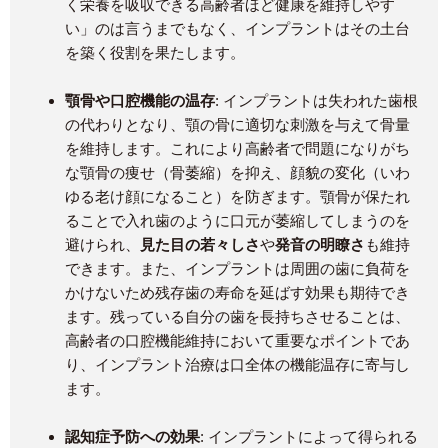
く栄養を吸収できる高齢者ほど健康を維持しやす
い」のは言うまでもなく、インプラントはその土台
を築く役割を果たします。
顎骨や口腔機能の温存
: インプラントは失われた歯根
の代わりとなり、顎の骨に適切な刺激を与えて骨量
を維持します​。これにより高齢者で問題になりがち
な顎骨の痩せ（骨萎縮）を抑え、顔貌の変化（いわ
ゆる老け顔になること）を防ぎます。顎骨が保たれ
ることで入れ歯のように口元が萎縮してしまうのを
避けられ、
見た目の若々しさ
や
発音の明瞭さ
も維持
できます。また、インプラントは周囲の歯に負荷を
かけないため残存歯の寿命を延ばす効果も期待でき
ます。残っている自分の歯を長持ちさせることは、
高齢者の口腔機能維持において重要なポイントであ
り、インプラント治療は口全体の機能温存に寄与し
ます。
認知症予防への効果
: インプラントによって得られる