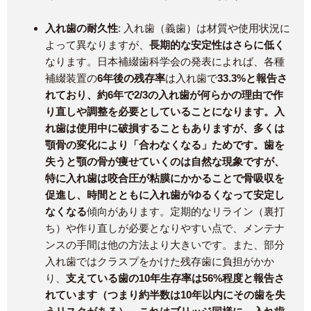
入れ歯の耐久性
: 入れ歯（義歯）は材質や使用状況に
よって異なりますが、
長期的な安定性はさらに低く
なります。日本補綴歯科学会の発表によれば、各種
補綴装置の
6年後の残存率
は入れ歯で
33.3%と報告さ
れており、約6年で2/3の入れ歯が何らかの理由で作
り直しや調整を必要としていることになります。入
れ歯は使用中に破損することもありますが、多くは
顎骨の変化により「合わなくなる」ためです。歯を
失うと顎の骨が痩せていくのは自然な現象ですが、
特に入れ歯は咬合圧が粘膜にかかることで骨吸収を
促進し、時間とともに入れ歯がゆるくなって安定し
なくなる
傾向があります。定期的なリライン（裏打
ち）や作り直しが必要となりやすい点で、メンテナ
ンスの手間は他の方法より大きいです。また、部分
入れ歯ではクラスプをかけた残存歯に負担がかか
り、
支えている歯の10年生存率は56%程度と報告さ
れています（つまり約半数は10年以内にその歯を失