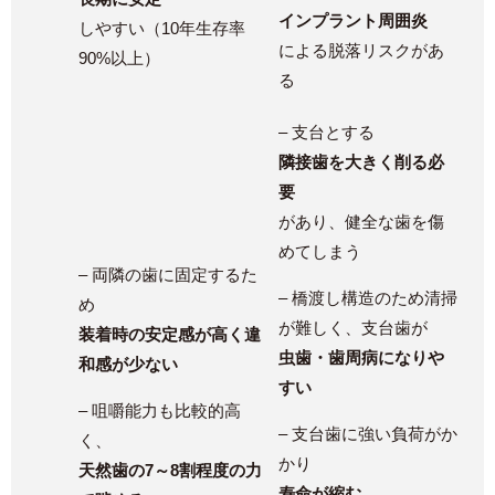
インプラント周囲炎
しやすい（10年生存率
による脱落リスクがあ
90%以上）
る
– 支台とする
隣接歯を大きく削る必
要
があり、健全な歯を傷
めてしまう
– 両隣の歯に固定するた
– 橋渡し構造のため清掃
め
が難しく、支台歯が
装着時の安定感が高く違
虫歯・歯周病になりや
和感が少ない
すい
– 咀嚼能力も比較的高
– 支台歯に強い負荷がか
く、
かり
天然歯の7～8割程度の力
寿命が縮む