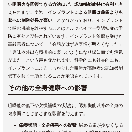
い咀嚼力を回復できる方法ほど、認知機能維持に有利
と考
えられます。実際、
インプラントによる咀嚼は義歯よりも
脳への刺激効果が高い
ことが分かっており、インプラント
で噛む機能を維持することはアルツハイマー型認知症の予
防に有効と期待されています。インプラント治療を受けた
高齢患者について、「会話がはずみ表情が明るくなった」
「趣味や外出を積極的に楽しむようになり認知面でも活気
が出た」という声も聞かれます。科学的にも社会的にも、
インプラントによるしっかりした咀嚼が高齢者の認知機能
低下を防ぐ一助となることが示唆されています。
その他の全身健康への影響
咀嚼能の低下や欠損補綴の状態は、認知機能以外の全身の
健康面にもさまざまな影響を与えます。
栄養状態・全身疾患への影響
: 噛める歯が少なくなる