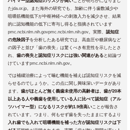
ハイマー型認知症のリスクが高い
ことが明らかになりまし
た​
jda.or.jp
。また海外の研究でも、加齢に伴う歯数減少や
咀嚼筋機能低下が中枢神経への刺激入力を減少させ、結果
的に認知機能の低下に寄与し得ると指摘されています​
pmc.ncbi.nlm.nih.gov
pmc.ncbi.nlm.nih.gov
。実際、
認知症
の危険因子
を分析したある研究では、高血圧や糖尿病など
の因子と並び「歯の喪失」は驚くべき有意性を示したとさ
れ、
歯の喪失と認知症リスクには強い関連がある
と結論づ
けています​
pmc.ncbi.nlm.nih.gov
。
では補綴治療によって噛む機能を補えば認知症リスクを減
らせるのでしょうか。この点に関し興味深いデータがあり
ます。
歯がほとんど無く義歯未使用の高齢者は、歯が20本
以上ある人や義歯を使用している人に比べて認知症（アル
ツハイマー型）になるリスクが約1.9倍高い
ことが報告さ
れています。つまり、何もせず歯を失ったままにするより
入れ歯でも入れて咀嚼機能を補った方が認知症リスクは下