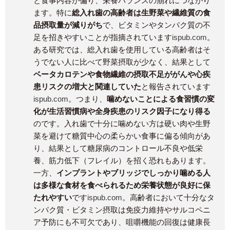
と食事内容が偏り、栄養バランスの崩れにつながり
ます。特に
総入れ歯の高齢者は生野菜や繊維質の食
品摂取量が減りがち
で、ビタミンやタンパク質の不
足を招きやすいことが指摘されています​
ispub.com
。
ある研究では、総入れ歯を使用している高齢者はそ
うでない人に比べて野菜摂取が少なく、結果として
ベータカロテンや食物繊維の摂取不足ががんや心疾
患リスクの増大と関連していた
と報告されています​
ispub.com
。つまり、
噛めないことによる食習慣の変
化が生活習慣病や全身疾患のリスク因子になり得る
のです。入れ歯で十分に噛めない方は硬い肉や生野
菜を避けて糖質中心の柔らかい食事に偏る傾向があ
り、結果として糖尿病のコントロール不良や低栄
養、筋力低下（フレイル）を招く恐れもあります。
一方、
インプラントやブリッジでしっかり噛める人
は多様な食材を食べられるため栄養状態が良好に保
たれやすい
です​
ispub.com
。高齢者において十分なタ
ンパク質・ビタミン摂取は免疫力維持やサルコペニ
ア予防にも不可欠であり、咀嚼機能の回復は健康長