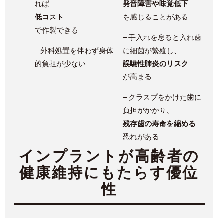
れば
発音障害や味覚低下
低コスト
を感じることがある
で作製できる
– 手入れを怠ると入れ歯
– 外科処置を伴わず身体
に細菌が繁殖し、
的負担が少ない
誤嚥性肺炎のリスク
が高まる
– クラスプをかけた歯に
負担がかかり、
残存歯の寿命を縮める
恐れがある
インプラントが高齢者の
健康維持にもたらす優位
性