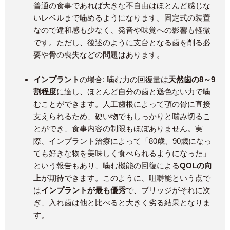
普通の食事であれば大きな不自由はほとんど感じな
いレベルまで噛めるようになります​。固定式の装置
なので違和感も少なく、発音や味覚への影響も軽微
です。ただし、後述のように支台となる歯を削る必
要や骨の喪失などの問題はあります。
インプラント
の場合: 噛む力の回復量は
天然歯の8～9
割程度
に達し、ほとんど自分の歯と遜色ない力で噛
むことができます​。人工歯根によって顎の骨に直接
支えられるため、硬い物でもしっかりと噛み切るこ
とができ、食事内容の制限もほぼありません​。実
際、インプラント治療によって「80歳、90歳になっ
ても好きな物を美味しく食べられるようになった」
という報告もあり、噛む機能の回復による
QOLの向
上
が期待できます​。このように、咀嚼能という点で
は
インプラントが最も優秀
で、ブリッジがそれに次
ぎ、入れ歯は他と比べると大きく劣る結果となりま
す。