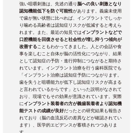
強い咀嚼刺激は、先述の通り
脳への良い刺激となり
認知機能低下を防ぐ可能性
があります。義歯未使用
で歯が無い状態に比べれば、インプラントでしっか
り噛める高齢者は認知症リスクが低減すると考えら
れます。また、最近の知見では
インプラントなどで
口腔機能を回復させると社会性が増し抑うつ傾向が
改善する
こともわかってきました。人との会話や食
事を楽しむこと自体が脳の活性化につながり、結果
として認知症の予防・進行抑制につながると期待さ
れています。インプラント治療を行う歯科医院でも
「インプラント治療は認知症予防につながります。
歯を失うと咀嚼能力が低下し認知症リスクが高まる
と言われているからです」といった説明がなされて
おり、現場でもその効果が意識されています。実際
に
インプラント装着者の方が義歯装着者より認知機
能テストの成績が良好
だったとの研究結果も報告さ
れており（脳の血流反応の差異などが確認されてい
ます）、医学的エビデンスが蓄積されつつありま
す。