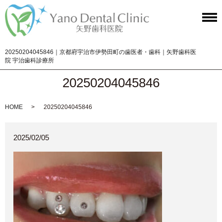
20250204045846｜京都府宇治市伊勢田町の歯医者・歯科｜矢野歯科医
院 宇治歯科診療所
20250204045846
HOME
20250204045846
2025/02/05