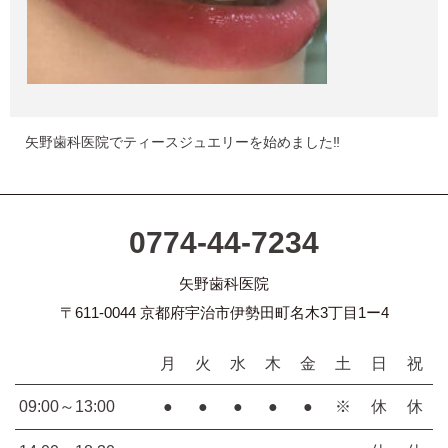
矢野歯科医院でティースジュエリーを始めました‼
0774-44-7234
矢野歯科医院
〒611-0044 京都府宇治市伊勢田町名木3丁目1ー4
月
火
水
木
金
土
日
祝
09:00～13:00
●
●
●
●
●
※
休
休