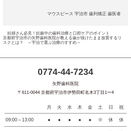
マウスピース
宇治市
歯列矯正
歯医者
妊婦さん必見！妊娠中の歯科治療と口腔ケアのポイント
京都府宇治市の矢野歯科医院が教える歯が抜けたまま放置するリ
スクとは？ ～宇治で選ぶ治療のすすめ～
0774-44-7234
矢野歯科医院
〒611-0044 京都府宇治市伊勢田町名木3丁目1ー4
月
火
水
木
金
土
日
祝
09:00～13:00
●
●
●
●
●
※
休
休