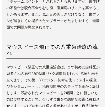
「チャームポイント」とされることもありますが、歯並び
の不整合は咬合不全やむし歯、歯周病のリスクを高めるこ
とがあります。また、見た目の美しさだけでなく、歯ブラ
シが届きにくい場所のためプラークがたまりやすく、健康
面での問題が懸念されます。
マウスピース矯正での八重歯治療の流
れ
マウスピース矯正での八重歯治療は、まず初めに歯科医が
患者さんの歯並びの型取りや
X
線撮影を行い、治療計画を
立てます。その後、
3D
デジタル技術を使って未来の歯並
びをシミュレートし、治療期間中のステップを細かく設計
します。設計されたマウスピースを
2
週間ごとに新しいも
のに交換することで、少しずつ歯を理想的な位置に移動さ
せます。このプロセスは個人差がありますが、通常
1
年か