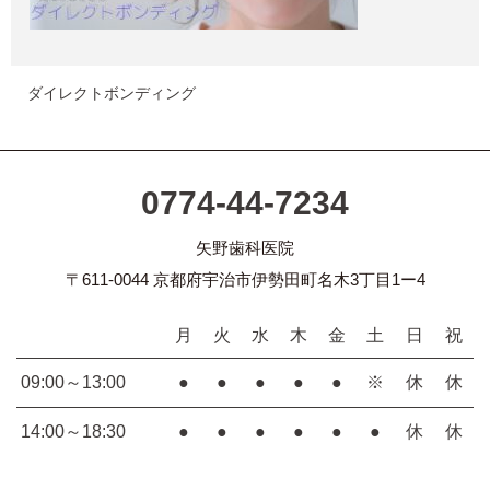
ダイレクトボンディング
0774-44-7234
矢野歯科医院
〒611-0044 京都府宇治市伊勢田町名木3丁目1ー4
月
火
水
木
金
土
日
祝
09:00～13:00
●
●
●
●
●
※
休
休
14:00～18:30
●
●
●
●
●
●
休
休