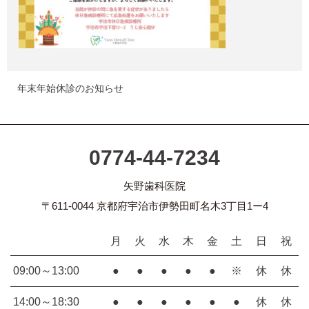
年末年始休診のお知らせ
0774-44-7234
矢野歯科医院
〒611-0044 京都府宇治市伊勢田町名木3丁目1ー4
月
火
水
木
金
土
日
祝
09:00～13:00
●
●
●
●
●
※
休
休
14:00～18:30
●
●
●
●
●
●
休
休