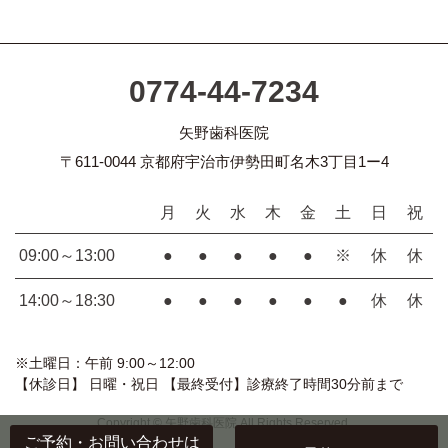
0774-44-7234
矢野歯科医院
〒611-0044 京都府宇治市伊勢田町名木3丁目1ー4
月
火
水
木
金
土
日
祝
09:00～13:00
●
●
●
●
●
※
休
休
14:00～18:30
●
●
●
●
●
●
休
休
※土曜日：午前 9:00～12:00
【休診日】 日曜・祝日 【最終受付】診療終了時間30分前まで
Copyright © 矢野歯科医院 All Rights Reserved.
ご予約・お問い合わせ
は