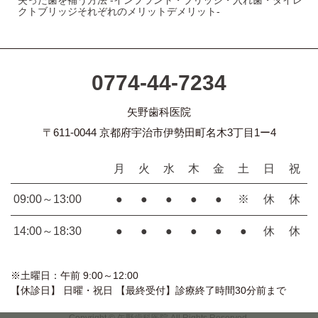
失った歯を補う方法 -インプラント・ブリッジ・入れ歯・ダイレ
クトブリッジそれぞれのメリットデメリット-
0774-44-7234
矢野歯科医院
〒611-0044 京都府宇治市伊勢田町名木3丁目1ー4
月
火
水
木
金
土
日
祝
09:00～13:00
●
●
●
●
●
※
休
休
14:00～18:30
●
●
●
●
●
●
休
休
※土曜日：午前 9:00～12:00
【休診日】 日曜・祝日 【最終受付】診療終了時間30分前まで